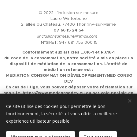
© 2022 L'inclusion sur mesure
Laure Winterbone
2, allée du Château, 77400 Thorigny-sur-Marne
07 66 15 24 54
linclusionsurmesure@gmail.com
N°SIRET: 947 681 755 000 15
Conformément aux articles L.616-1 et R.616-1
du code de la consommation, notre société a mis en place un
dispositif de médiation de la consommation. L'entité de
médiation retenue est :
MEDIATION CONSOMMATION DÉVELOPPEMENT/MED CONSO
DEV
En cas de litige, vous pouvez déposer votre réclamation sur
son site :
https://www.medconsodev.eu
ou par voie postale en
écrivant à :
MEDIATION CONSOMMATION DÉVELOPPEMENT/MED CONSO
Ce site utilise des cookies pour permettre le bon
DEV
fonctionnement, la sécurité, et vous offrir la meilleure
Centre d'Affaires Stéphanois SAS
expérience utilisateur possible.
IMMEUBLE L'HORIZON – ESPLANADE DE FRANCE
3, RUE J.
CONSTANT MILLERET – 42000 SAINT-ÉTIENNE