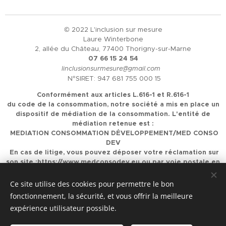
© 2022 L'inclusion sur mesure
Laure Winterbone
2, allée du Château, 77400 Thorigny-sur-Marne
07 66 15 24 54
linclusionsurmesure@gmail.com
N°SIRET: 947 681 755 000 15
Conformément aux articles L.616-1 et R.616-1
du code de la consommation, notre société a mis en place un
dispositif de médiation de la consommation. L'entité de
médiation retenue est :
MEDIATION CONSOMMATION DÉVELOPPEMENT/MED CONSO
DEV
En cas de litige, vous pouvez déposer votre réclamation sur
son site :
https://www.medconsodev.eu
ou par voie postale en
écrivant à :
MEDIATION CONSOMMATION DÉVELOPPEMENT/MED CONSO
Ce site utilise des cookies pour permettre le bon
DEV
fonctionnement, la sécurité, et vous offrir la meilleure
Centre d'Affaires Stéphanois SAS
expérience utilisateur possible.
IMMEUBLE L'HORIZON – ESPLANADE DE FRANCE
3, RUE J.
CONSTANT MILLERET – 42000 SAINT-ÉTIENNE